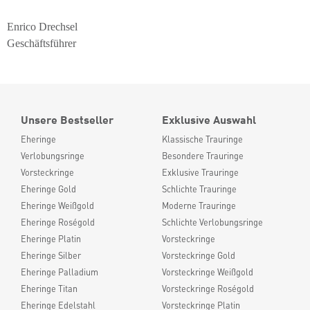
Enrico Drechsel
Geschäftsführer
Unsere Bestseller
Exklusive Auswahl
Eheringe
Klassische Trauringe
Verlobungsringe
Besondere Trauringe
Vorsteckringe
Exklusive Trauringe
Eheringe Gold
Schlichte Trauringe
Eheringe Weißgold
Moderne Trauringe
Eheringe Roségold
Schlichte Verlobungsringe
Eheringe Platin
Vorsteckringe
Eheringe Silber
Vorsteckringe Gold
Eheringe Palladium
Vorsteckringe Weißgold
Eheringe Titan
Vorsteckringe Roségold
Eheringe Edelstahl
Vorsteckringe Platin