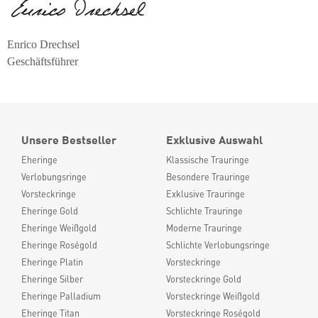
Enrico Drechsel
Geschäftsführer
Unsere Bestseller
Exklusive Auswahl
Eheringe
Klassische Trauringe
Verlobungsringe
Besondere Trauringe
Vorsteckringe
Exklusive Trauringe
Eheringe Gold
Schlichte Trauringe
Eheringe Weißgold
Moderne Trauringe
Eheringe Roségold
Schlichte Verlobungsringe
Eheringe Platin
Vorsteckringe
Eheringe Silber
Vorsteckringe Gold
Eheringe Palladium
Vorsteckringe Weißgold
Eheringe Titan
Vorsteckringe Roségold