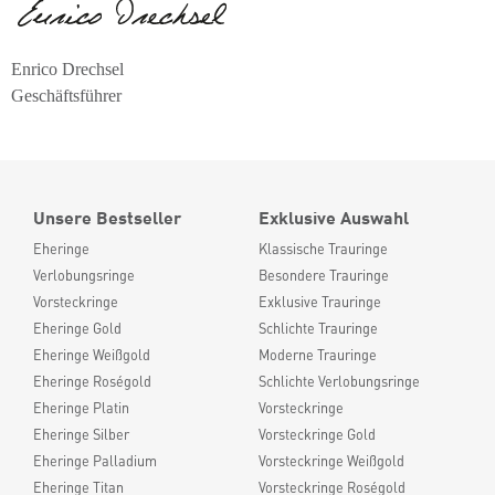
Enrico Drechsel
Geschäftsführer
Unsere Bestseller
Exklusive Auswahl
Eheringe
Klassische Trauringe
Verlobungsringe
Besondere Trauringe
Vorsteckringe
Exklusive Trauringe
Eheringe Gold
Schlichte Trauringe
Eheringe Weißgold
Moderne Trauringe
Eheringe Roségold
Schlichte Verlobungsringe
Eheringe Platin
Vorsteckringe
Eheringe Silber
Vorsteckringe Gold
Eheringe Palladium
Vorsteckringe Weißgold
Eheringe Titan
Vorsteckringe Roségold