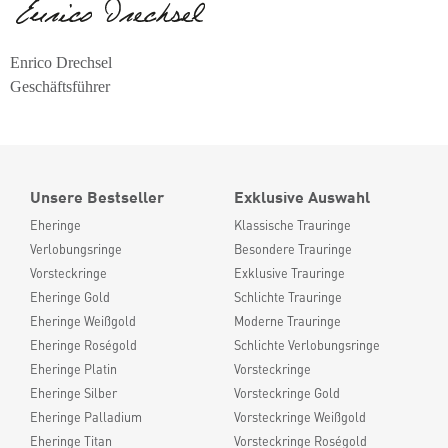
Enrico Drechsel
Geschäftsführer
Unsere Bestseller
Exklusive Auswahl
Eheringe
Klassische Trauringe
Verlobungsringe
Besondere Trauringe
Vorsteckringe
Exklusive Trauringe
Eheringe Gold
Schlichte Trauringe
Eheringe Weißgold
Moderne Trauringe
Eheringe Roségold
Schlichte Verlobungsringe
Eheringe Platin
Vorsteckringe
Eheringe Silber
Vorsteckringe Gold
Eheringe Palladium
Vorsteckringe Weißgold
Eheringe Titan
Vorsteckringe Roségold