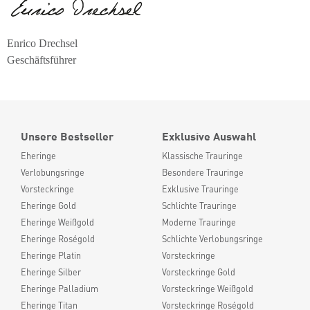
Enrico Drechsel
Geschäftsführer
Unsere Bestseller
Exklusive Auswahl
Eheringe
Klassische Trauringe
Verlobungsringe
Besondere Trauringe
Vorsteckringe
Exklusive Trauringe
Eheringe Gold
Schlichte Trauringe
Eheringe Weißgold
Moderne Trauringe
Eheringe Roségold
Schlichte Verlobungsringe
Eheringe Platin
Vorsteckringe
Eheringe Silber
Vorsteckringe Gold
Eheringe Palladium
Vorsteckringe Weißgold
Eheringe Titan
Vorsteckringe Roségold