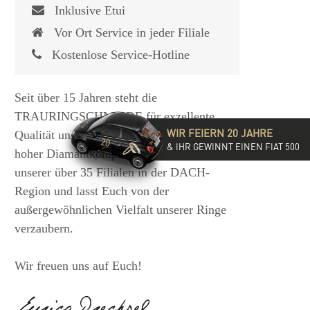
Inklusive Etui
Vor Ort Service in jeder Filiale
Kostenlose Service-Hotline
Seit über 15 Jahren steht die
TRAURINGSCHMIEDE für exzellente
WIR FEIERN 20 JAHRE
Qualität und hochwertige Beratung mit
& IHR GEWINNT EINEN FIAT 500
hoher Diamantkompetenz. Besucht eine
unserer über 35 Filialen in der DACH-
Region und lasst Euch von der
außergewöhnlichen Vielfalt unserer Ringe
verzaubern.
Wir freuen uns auf Euch!