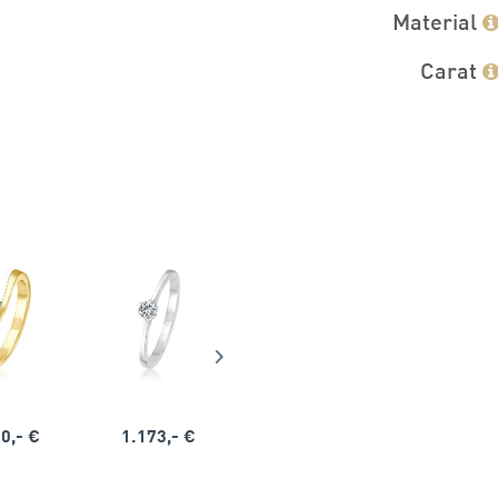
Material
Carat
0,- €
1.173,- €
1.164,- €
1.563,-