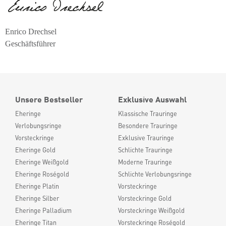
Enrico Drechsel
Geschäftsführer
Unsere Bestseller
Exklusive Auswahl
Eheringe
Klassische Trauringe
Verlobungsringe
Besondere Trauringe
Vorsteckringe
Exklusive Trauringe
Eheringe Gold
Schlichte Trauringe
Eheringe Weißgold
Moderne Trauringe
Eheringe Roségold
Schlichte Verlobungsringe
Eheringe Platin
Vorsteckringe
Eheringe Silber
Vorsteckringe Gold
Eheringe Palladium
Vorsteckringe Weißgold
Eheringe Titan
Vorsteckringe Roségold