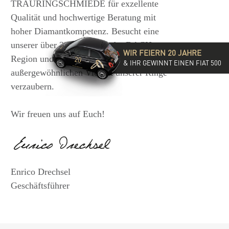
TRAURINGSCHMIEDE für exzellente
Qualität und hochwertige Beratung mit
hoher Diamantkompetenz. Besucht eine
unserer über 35 Filialen in der DACH-
WIR FEIERN 20 JAHRE
Region und lasst Euch von der
& IHR GEWINNT EINEN FIAT 500
außergewöhnlichen Vielfalt unserer Ringe
verzaubern.
Wir freuen uns auf Euch!
Enrico Drechsel
Geschäftsführer