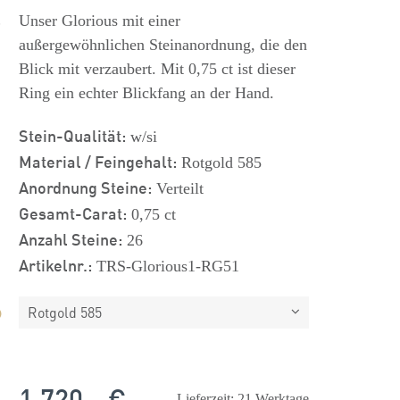
s
Unser Glorious mit einer
außergewöhnlichen Steinanordnung, die den
Blick mit verzaubert. Mit 0,75 ct ist dieser
Ring ein echter Blickfang an der Hand.
Stein-Qualität:
w/si
Material / Feingehalt:
Rotgold 585
Anordnung Steine:
Verteilt
Gesamt-Carat:
0,75 ct
Anzahl Steine:
26
Artikelnr.:
TRS-Glorious1-RG51
Rotgold 585
1.720,- €
Lieferzeit: 21 Werktage