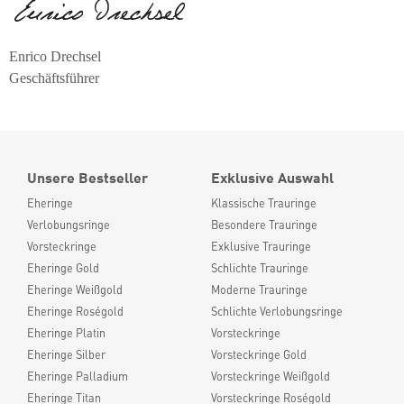
Enrico Drechsel
Geschäftsführer
Unsere Bestseller
Exklusive Auswahl
Eheringe
Klassische Trauringe
Verlobungsringe
Besondere Trauringe
Vorsteckringe
Exklusive Trauringe
Eheringe Gold
Schlichte Trauringe
Eheringe Weißgold
Moderne Trauringe
Eheringe Roségold
Schlichte Verlobungsringe
Eheringe Platin
Vorsteckringe
Eheringe Silber
Vorsteckringe Gold
Eheringe Palladium
Vorsteckringe Weißgold
Eheringe Titan
Vorsteckringe Roségold