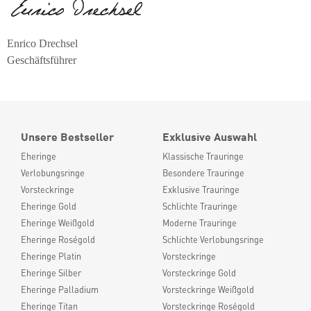
Enrico Drechsel
Geschäftsführer
Unsere Bestseller
Exklusive Auswahl
Eheringe
Klassische Trauringe
Verlobungsringe
Besondere Trauringe
Vorsteckringe
Exklusive Trauringe
Eheringe Gold
Schlichte Trauringe
Eheringe Weißgold
Moderne Trauringe
Eheringe Roségold
Schlichte Verlobungsringe
Eheringe Platin
Vorsteckringe
Eheringe Silber
Vorsteckringe Gold
Eheringe Palladium
Vorsteckringe Weißgold
Eheringe Titan
Vorsteckringe Roségold