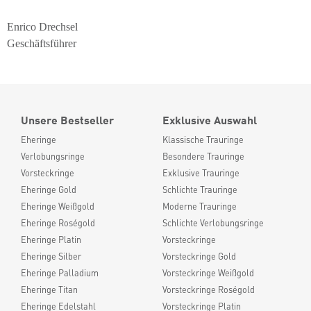
Enrico Drechsel
Geschäftsführer
Unsere Bestseller
Exklusive Auswahl
Eheringe
Klassische Trauringe
Verlobungsringe
Besondere Trauringe
Vorsteckringe
Exklusive Trauringe
Eheringe Gold
Schlichte Trauringe
Eheringe Weißgold
Moderne Trauringe
Eheringe Roségold
Schlichte Verlobungsringe
Eheringe Platin
Vorsteckringe
Eheringe Silber
Vorsteckringe Gold
Eheringe Palladium
Vorsteckringe Weißgold
Eheringe Titan
Vorsteckringe Roségold
Eheringe Edelstahl
Vorsteckringe Platin