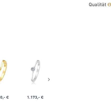
Qualität
0,- €
1.173,- €
1.164,- €
1.563,-