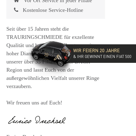
Vor Ort Service in jeder Filiale
Kostenlose Service-Hotline
Seit über 15 Jahren steht die
TRAURINGSCHMIEDE für exzellente
Qualität und hochwertige Beratung mit
WIR FEIERN 20 JAHRE
hoher Diamantkompetenz. Besucht eine
& IHR GEWINNT EINEN FIAT 500
unserer über 35 Filialen in der DACH-
Region und lasst Euch von der
außergewöhnlichen Vielfalt unserer Ringe
verzaubern.
Wir freuen uns auf Euch!