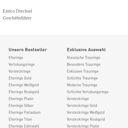
Enrico Drechsel
Geschäftsführer
Unsere Bestseller
Exklusive Auswahl
Eheringe
Klassische Trauringe
Verlobungsringe
Besondere Trauringe
Vorsteckringe
Exklusive Trauringe
Eheringe Gold
Schlichte Trauringe
Eheringe Weißgold
Moderne Trauringe
Eheringe Roségold
Schlichte Verlobungsringe
Eheringe Platin
Vorsteckringe
Eheringe Silber
Vorsteckringe Gold
Eheringe Palladium
Vorsteckringe Weißgold
Eheringe Titan
Vorsteckringe Roségold
Eheringe Edelstahl
Vorsteckringe Platin