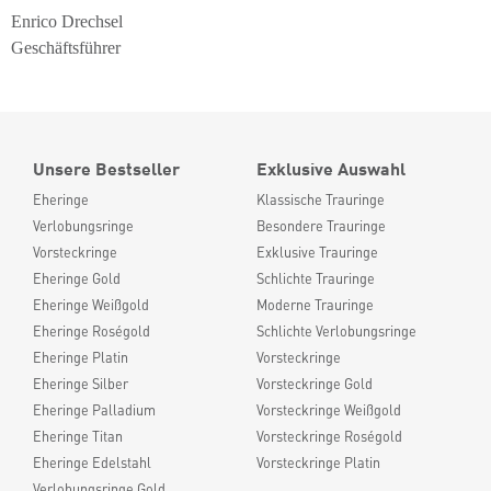
Enrico Drechsel
Geschäftsführer
Unsere Bestseller
Exklusive Auswahl
Eheringe
Klassische Trauringe
Verlobungsringe
Besondere Trauringe
Vorsteckringe
Exklusive Trauringe
Eheringe Gold
Schlichte Trauringe
Eheringe Weißgold
Moderne Trauringe
Eheringe Roségold
Schlichte Verlobungsringe
Eheringe Platin
Vorsteckringe
Eheringe Silber
Vorsteckringe Gold
Eheringe Palladium
Vorsteckringe Weißgold
Eheringe Titan
Vorsteckringe Roségold
Eheringe Edelstahl
Vorsteckringe Platin
Verlobungsringe Gold