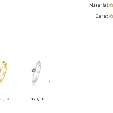
Material
Carat
0,- €
1.173,- €
1.164,- €
1.563,-