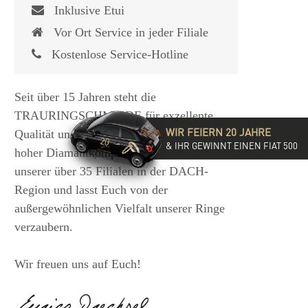
Inklusive Etui
Vor Ort Service in jeder Filiale
Kostenlose Service-Hotline
Seit über 15 Jahren steht die
TRAURINGSCHMIEDE für exzellente
WIR FEIERN 20 JAHRE
Qualität und hochwertige Beratung mit
& IHR GEWINNT EINEN FIAT 500
hoher Diamantkompetenz. Besucht eine
unserer über 35 Filialen in der DACH-
Region und lasst Euch von der
außergewöhnlichen Vielfalt unserer Ringe
verzaubern.
Wir freuen uns auf Euch!