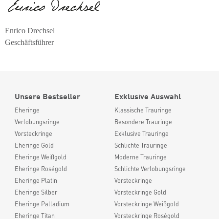
Enrico Drechsel
Geschäftsführer
Unsere Bestseller
Exklusive Auswahl
Eheringe
Klassische Trauringe
Verlobungsringe
Besondere Trauringe
Vorsteckringe
Exklusive Trauringe
Eheringe Gold
Schlichte Trauringe
Eheringe Weißgold
Moderne Trauringe
Eheringe Roségold
Schlichte Verlobungsringe
Eheringe Platin
Vorsteckringe
Eheringe Silber
Vorsteckringe Gold
Eheringe Palladium
Vorsteckringe Weißgold
Eheringe Titan
Vorsteckringe Roségold