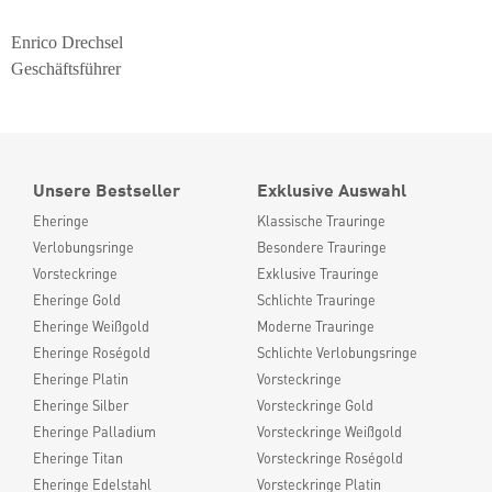
Enrico Drechsel
Geschäftsführer
Unsere Bestseller
Exklusive Auswahl
Eheringe
Klassische Trauringe
Verlobungsringe
Besondere Trauringe
Vorsteckringe
Exklusive Trauringe
Eheringe Gold
Schlichte Trauringe
Eheringe Weißgold
Moderne Trauringe
Eheringe Roségold
Schlichte Verlobungsringe
Eheringe Platin
Vorsteckringe
Eheringe Silber
Vorsteckringe Gold
Eheringe Palladium
Vorsteckringe Weißgold
Eheringe Titan
Vorsteckringe Roségold
Eheringe Edelstahl
Vorsteckringe Platin