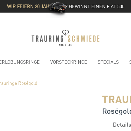
WIR FEIERN 20 JAHRE
& IHR GEWINNT EINEN FIAT 500
ERLOBUNGSRINGE
VORSTECKRINGE
SPECIALS
rauringe Roségold
TRAU
Roségol
Detail