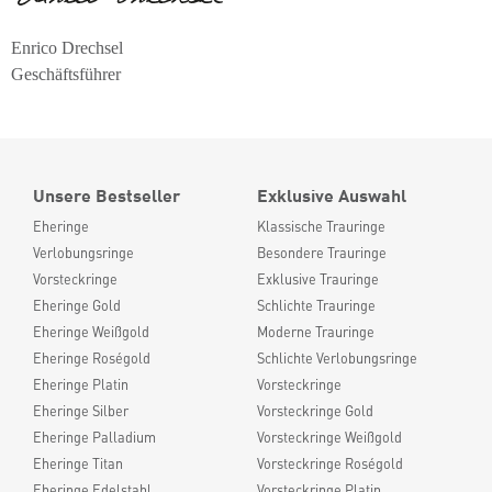
Enrico Drechsel
Geschäftsführer
Unsere Bestseller
Exklusive Auswahl
Eheringe
Klassische Trauringe
Verlobungsringe
Besondere Trauringe
Vorsteckringe
Exklusive Trauringe
Eheringe Gold
Schlichte Trauringe
Eheringe Weißgold
Moderne Trauringe
Eheringe Roségold
Schlichte Verlobungsringe
Eheringe Platin
Vorsteckringe
Eheringe Silber
Vorsteckringe Gold
Eheringe Palladium
Vorsteckringe Weißgold
Eheringe Titan
Vorsteckringe Roségold
Eheringe Edelstahl
Vorsteckringe Platin