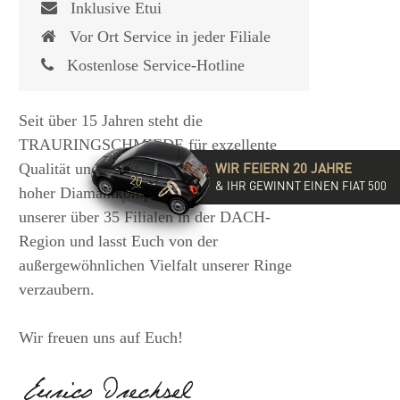
Inklusive Etui
Vor Ort Service in jeder Filiale
Kostenlose Service-Hotline
Seit über 15 Jahren steht die
TRAURINGSCHMIEDE für exzellente
WIR FEIERN 20 JAHRE
Qualität und hochwertige Beratung mit
& IHR GEWINNT EINEN FIAT 500
hoher Diamantkompetenz. Besucht eine
unserer über 35 Filialen in der DACH-
Region und lasst Euch von der
außergewöhnlichen Vielfalt unserer Ringe
verzaubern.
Wir freuen uns auf Euch!