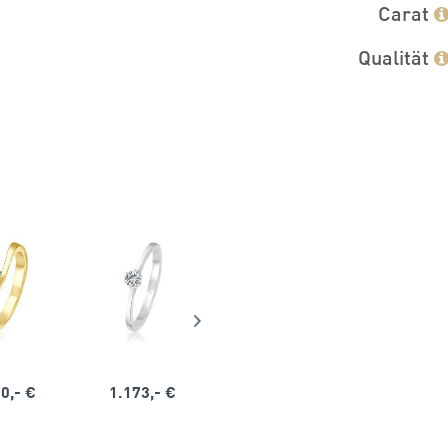
Carat
Qualität
0,- €
1.173,- €
1.164,- €
1.563,-