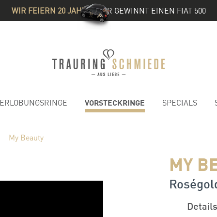
WIR FEIERN 20 JAHRE
& IHR GEWINNT EINEN FIAT 500
VORSTECKRINGE
ERLOBUNGSRINGE
SPECIALS
My Beauty
MY B
Roségold
Detail