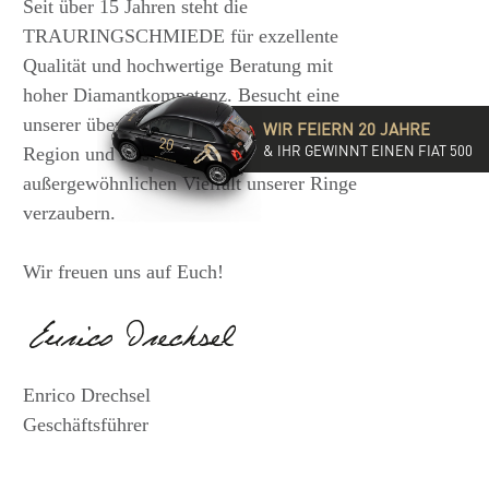
Seit über 15 Jahren steht die
TRAURINGSCHMIEDE für exzellente
Qualität und hochwertige Beratung mit
hoher Diamantkompetenz. Besucht eine
unserer über 35 Filialen in der DACH-
WIR FEIERN 20 JAHRE
& IHR GEWINNT EINEN FIAT 500
Region und lasst Euch von der
außergewöhnlichen Vielfalt unserer Ringe
verzaubern.
Wir freuen uns auf Euch!
Enrico Drechsel
Geschäftsführer