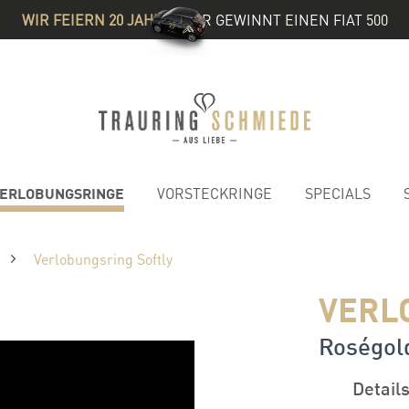
WIR FEIERN 20 JAHRE
& IHR GEWINNT EINEN FIAT 500
ERLOBUNGSRINGE
VORSTECKRINGE
SPECIALS
Verlobungsring Softly
VERL
Roségold
Detail