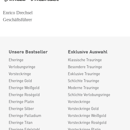
Enrico Drechsel
Geschäftsführer
Unsere Bestseller
Exklusive Auswahl
Eheringe
Klassische Trauringe
Verlobungsringe
Besondere Trauringe
Vorsteckringe
Exklusive Trauringe
Eheringe Gold
Schlichte Trauringe
Eheringe Weißgold
Moderne Trauringe
Eheringe Roségold
Schlichte Verlobungsringe
Eheringe Platin
Vorsteckringe
Eheringe Silber
Vorsteckringe Gold
Eheringe Palladium
Vorsteckringe Weißgold
Eheringe Titan
Vorsteckringe Roségold
Eheringe Edelstahl
Vorsteckringe Platin