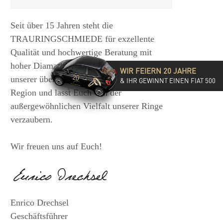
Seit über 15 Jahren steht die
TRAURINGSCHMIEDE für exzellente
Qualität und hochwertige Beratung mit
hoher Diamantkompetenz. Besucht eine
WIR FEIERN 20 JAHRE
unserer über 35 Filialen in der DACH-
& IHR GEWINNT EINEN FIAT 500
Region und lasst Euch von der
außergewöhnlichen Vielfalt unserer Ringe
verzaubern.
Wir freuen uns auf Euch!
Enrico Drechsel
Geschäftsführer