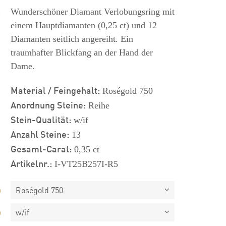
s
Wunderschöner Diamant Verlobungsring mit
einem Hauptdiamanten (0,25 ct) und 12
Diamanten seitlich angereiht. Ein
traumhafter Blickfang an der Hand der
Dame.
Material / Feingehalt:
Roségold 750
Anordnung Steine:
Reihe
Stein-Qualität:
w/if
Anzahl Steine:
13
Gesamt-Carat:
0,35 ct
Artikelnr.:
I-VT25B257I-R5
Roségold 750
w/if