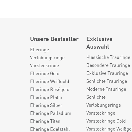
Unsere Bestseller
Exklusive
Auswahl
Eheringe
Klassische Trauringe
Verlobungsringe
Besondere Trauringe
Vorsteckringe
Exklusive Trauringe
Eheringe Gold
Schlichte Trauringe
Eheringe Weißgold
Moderne Trauringe
Eheringe Roségold
Schlichte
Eheringe Platin
Verlobungsringe
Eheringe Silber
Vorsteckringe
Eheringe Palladium
Vorsteckringe Gold
Eheringe Titan
Vorsteckringe Weißgo
Eheringe Edelstahl