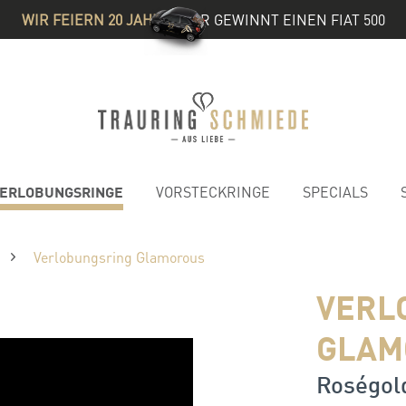
WIR FEIERN 20 JAHRE
& IHR GEWINNT EINEN FIAT 500
ERLOBUNGSRINGE
VORSTECKRINGE
SPECIALS
Verlobungsring Glamorous
VERL
GLAM
Roségold