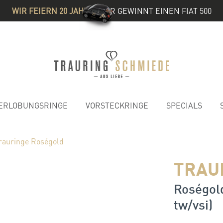
WIR FEIERN 20 JAHRE
& IHR GEWINNT EINEN FIAT 500
ERLOBUNGSRINGE
VORSTECKRINGE
SPECIALS
rauringe Roségold
TRAU
Roségold
tw/vsi)