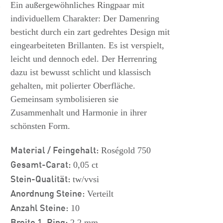
s
Ein außergewöhnliches Ringpaar mit
individuellem Charakter: Der Damenring
besticht durch ein zart gedrehtes Design mit
eingearbeiteten Brillanten. Es ist verspielt,
leicht und dennoch edel. Der Herrenring
dazu ist bewusst schlicht und klassisch
gehalten, mit polierter Oberfläche.
Gemeinsam symbolisieren sie
Zusammenhalt und Harmonie in ihrer
schönsten Form.
Material / Feingehalt:
Roségold 750
Gesamt-Carat:
0,05 ct
Stein-Qualität:
tw/vvsi
Anordnung Steine:
Verteilt
Anzahl Steine:
10
Breite 1. Ring:
2.2 mm