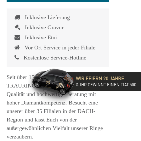
Inklusive Lieferung
Inklusive Gravur
Inklusive Etui
Vor Ort Service in jeder Filiale
Kostenlose Service-Hotline
Seit über 15 Jahren steht die
WIR FEIERN 20 JAHRE
& IHR GEWINNT EINEN FIAT 500
TRAURINGSCHMIEDE für exzellente
Qualität und hochwertige Beratung mit
hoher Diamantkompetenz. Besucht eine
unserer über 35 Filialen in der DACH-
Region und lasst Euch von der
außergewöhnlichen Vielfalt unserer Ringe
verzaubern.