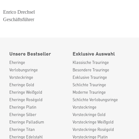
Enrico Drechsel
Geschäftsführer
Unsere Bestseller
Exklusive Auswahl
Eheringe
Klassische Trauringe
Verlobungsringe
Besondere Trauringe
Vorsteckringe
Exklusive Trauringe
Eheringe Gold
Schlichte Trauringe
Eheringe Weißgold
Moderne Trauringe
Eheringe Roségold
Schlichte Verlobungsringe
Eheringe Platin
Vorsteckringe
Eheringe Silber
Vorsteckringe Gold
Eheringe Palladium
Vorsteckringe Weißgold
Eheringe Titan
Vorsteckringe Roségold
Eheringe Edelstahl
Vorsteckringe Platin