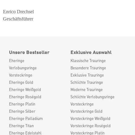
Enrico Drechsel
Geschäftsführer
Unsere Bestseller
Exklusive Auswahl
Eheringe
Klassische Trauringe
Verlobungsringe
Besondere Trauringe
Vorsteckringe
Exklusive Trauringe
Eheringe Gold
Schlichte Trauringe
Eheringe Weißgold
Moderne Trauringe
Eheringe Roségold
Schlichte Verlobungsringe
Eheringe Platin
Vorsteckringe
Eheringe Silber
Vorsteckringe Gold
Eheringe Palladium
Vorsteckringe Weißgold
Eheringe Titan
Vorsteckringe Roségold
Eheringe Edelstahl
Vorsteckringe Platin