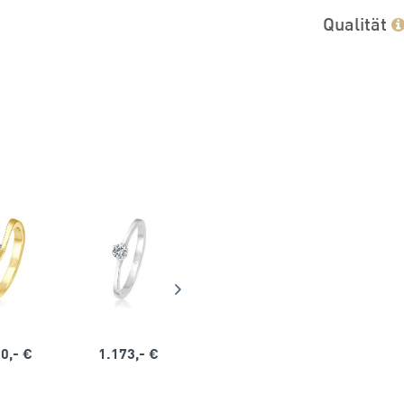
Qualität
0,- €
1.173,- €
1.164,- €
1.563,-