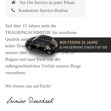
Vor Ort Service in jeder Filiale
Kostenlose Service-Hotline
Seit über 15 Jahren steht die
TRAURINGSCHMIEDE für exzellente
Qualität und hochwertige Beratung mit
WIR FEIERN 20 JAHRE
hoher Diamantkompetenz. Besucht eine
& IHR GEWINNT EINEN FIAT 500
unserer über 35 Filialen in der DACH-
Region und lasst Euch von der
außergewöhnlichen Vielfalt unserer Ringe
verzaubern.
Wir freuen uns auf Euch!