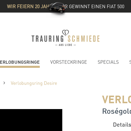
WIR FEIERN 20 JAHRE
& IHR GEWINNT EINEN FIAT 500
ERLOBUNGSRINGE
VORSTECKRINGE
SPECIALS
Verlobungsring Desire
VERL
Roségold 
Detail