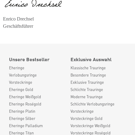
Enrico Drechsel
Geschäftsführer
Unsere Bestseller
Exklusive Auswahl
Eheringe
Klassische Trauringe
Verlobungsringe
Besondere Trauringe
Vorsteckringe
Exklusive Trauringe
Eheringe Gold
Schlichte Trauringe
Eheringe Weißgold
Moderne Trauringe
Eheringe Roségold
Schlichte Verlobungsringe
Eheringe Platin
Vorsteckringe
Eheringe Silber
Vorsteckringe Gold
Eheringe Palladium
Vorsteckringe Weißgold
Eheringe Titan
Vorsteckringe Roségold