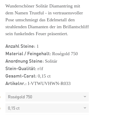
s
Wunderschöner Solitär Diamantring mit
dem Namen Trustful - in vertrauensvoller
Pose umschmiegt das Edelmetall den
strahlenden Diamanten der im Brillantschliff
sein funkelndes Feuer präsentiert.
Anzahl Steine:
1
Material / Feingehalt:
Roségold 750
Anordnung Steine:
Solitär
Stein-Qualität:
r/if
Gesamt-Carat:
0,15 ct
Artikelnr.:
I-VTWUVHWN-R033
Roségold 750
0,15 ct