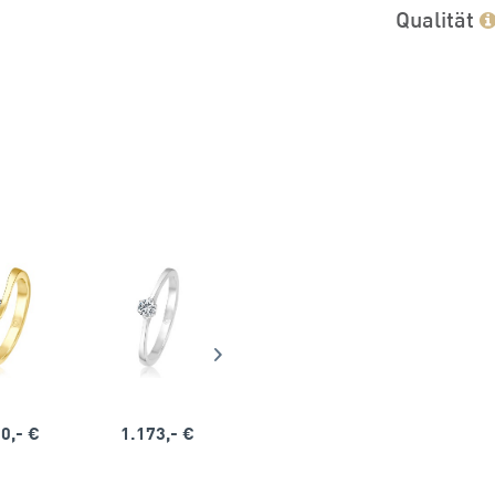
Qualität
0,- €
1.173,- €
1.164,- €
1.563,-