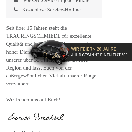
Vor Ort Service in jeder Filiale
Kostenlose Service-Hotline
Seit über 15 Jahren steht die
TRAURINGSCHMIEDE für exzellente
Qualität und hochwertige Beratung mit
WIR FEIERN 20 JAHRE
hoher Diamantkompetenz. Besucht eine
& IHR GEWINNT EINEN FIAT 500
unserer über 35 Filialen in der DACH-
Region und lasst Euch von der
außergewöhnlichen Vielfalt unserer Ringe
verzaubern.
Wir freuen uns auf Euch!