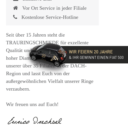
Vor Ort Service in jeder Filiale
Kostenlose Service-Hotline
Seit über 15 Jahren steht die
TRAURINGSCHMIEDE für exzellente
Qualität und hochwertige Beratung mit
WIR FEIERN 20 JAHRE
& IHR GEWINNT EINEN FIAT 500
hoher Diamantkompetenz. Besucht eine
unserer über 35 Filialen in der DACH-
Region und lasst Euch von der
außergewöhnlichen Vielfalt unserer Ringe
verzaubern.
Wir freuen uns auf Euch!