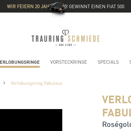
WIR FEIERN 20 JAHRE
& IHR GEWINNT EINEN FIAT 500
ERLOBUNGSRINGE
VORSTECKRINGE
SPECIALS
Verlobungsring Fabulous
VERL
FABU
Roségold 