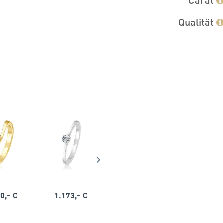
Qualität
0,- €
1.173,- €
1.164,- €
1.563,-