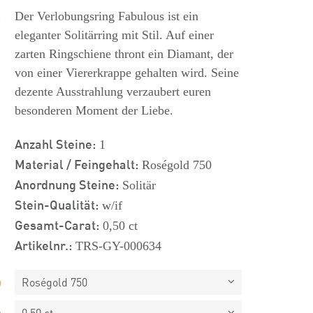
s
Der Verlobungsring Fabulous ist ein
eleganter Solitärring mit Stil. Auf einer
zarten Ringschiene thront ein Diamant, der
von einer Viererkrappe gehalten wird. Seine
dezente Ausstrahlung verzaubert euren
besonderen Moment der Liebe.
Anzahl Steine:
1
Material / Feingehalt:
Roségold 750
Anordnung Steine:
Solitär
Stein-Qualität:
w/if
Gesamt-Carat:
0,50 ct
Artikelnr.:
TRS-GY-000634
Roségold 750
0,50 ct