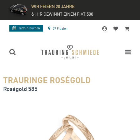
WIR FEIERN 20 JAHRE
& IHR GEWINNT EINEN FIAT 500
Termin buchen
37 Filialen
TRAURINGE ROSÉGOLD
Roségold 585