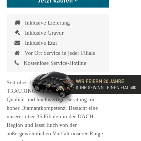
Inklusive Lieferung
Inklusive Gravur
Inklusive Etui
Vor Ort Service in jeder Filiale
Kostenlose Service-Hotline
WIR FEIERN 20 JAHRE
Seit über 15 Jahren steht die
& IHR GEWINNT EINEN FIAT 500
TRAURINGSCHMIEDE für exzellente
Qualität und hochwertige Beratung mit
hoher Diamantkompetenz. Besucht eine
unserer über 35 Filialen in der DACH-
Region und lasst Euch von der
außergewöhnlichen Vielfalt unserer Ringe