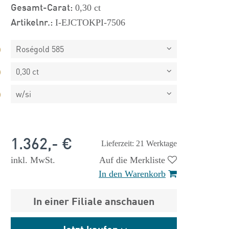
Gesamt-Carat:
0,30 ct
Artikelnr.:
I-EJCTOKPI-7506
Roségold 585
0,30 ct
w/si
1.362,- €
Lieferzeit: 21 Werktage
inkl. MwSt.
Auf die Merkliste
In den Warenkorb
In einer Filiale anschauen
 €
1.825,- €
Jetzt kaufen