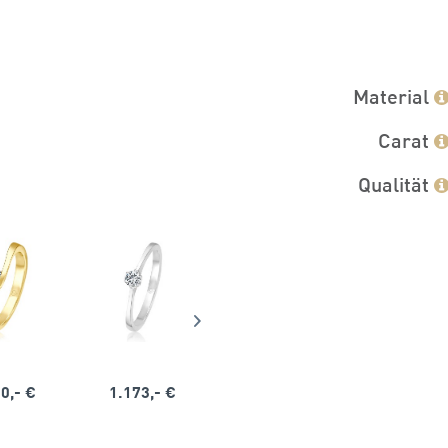
Material
Carat
Qualität
0,- €
1.173,- €
1.164,- €
1.563,-