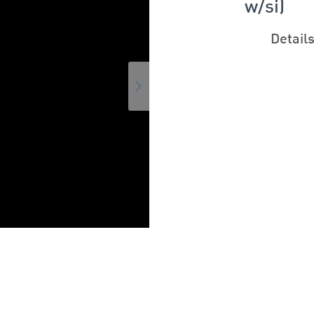
w/si)
Detail