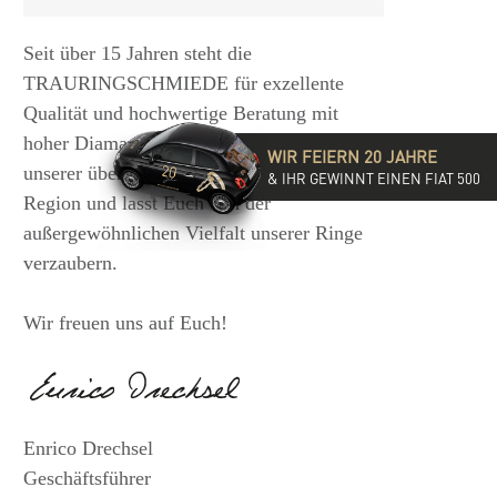
Seit über 15 Jahren steht die
TRAURINGSCHMIEDE für exzellente
Qualität und hochwertige Beratung mit
hoher Diamantkompetenz. Besucht eine
WIR FEIERN 20 JAHRE
unserer über 35 Filialen in der DACH-
& IHR GEWINNT EINEN FIAT 500
Region und lasst Euch von der
außergewöhnlichen Vielfalt unserer Ringe
verzaubern.
Wir freuen uns auf Euch!
Enrico Drechsel
Geschäftsführer