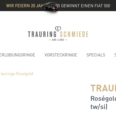
WIR FEIERN 20 JAHRE
& IHR GEWINNT EINEN FIAT 500
ERLOBUNGSRINGE
VORSTECKRINGE
SPECIALS
rauringe Roségold
TRAU
Roségold
tw/si)