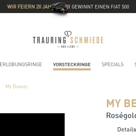
WIR FEIERN 20 JAHRE
& IHR GEWINNT EINEN FIAT 500
VORSTECKRINGE
ERLOBUNGSRINGE
SPECIALS
My Beauty
MY B
Roségold
Detail