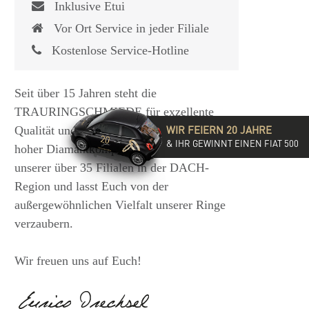
Inklusive Etui
Vor Ort Service in jeder Filiale
Kostenlose Service-Hotline
Seit über 15 Jahren steht die
TRAURINGSCHMIEDE für exzellente
WIR FEIERN 20 JAHRE
Qualität und hochwertige Beratung mit
& IHR GEWINNT EINEN FIAT 500
hoher Diamantkompetenz. Besucht eine
unserer über 35 Filialen in der DACH-
Region und lasst Euch von der
außergewöhnlichen Vielfalt unserer Ringe
verzaubern.
Wir freuen uns auf Euch!