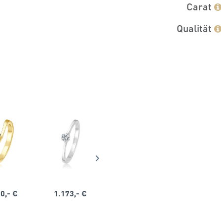
Carat
Qualität
0,- €
1.173,- €
1.164,- €
1.563,-