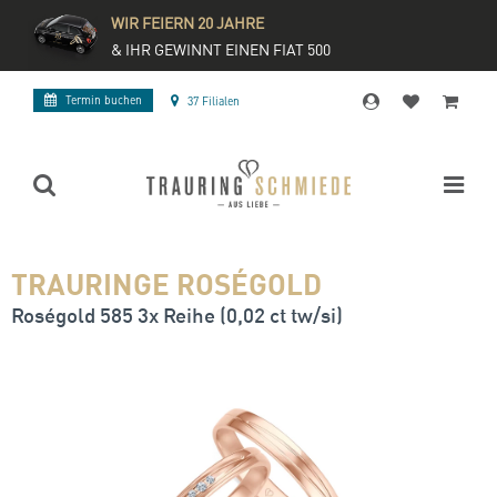
WIR FEIERN 20 JAHRE
& IHR GEWINNT EINEN FIAT 500
Termin buchen
37 Filialen
TRAURINGE ROSÉGOLD
Roségold 585 3x Reihe (0,02 ct tw/si)