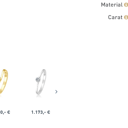
Material
Carat
0,- €
1.173,- €
1.164,- €
1.563,-