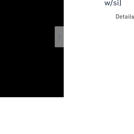
w/si)
Detail