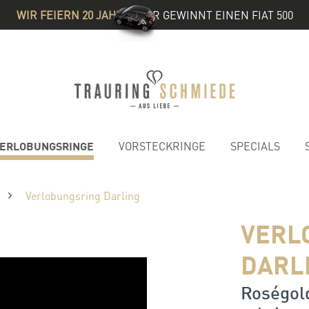
WIR FEIERN 20 JAHRE
& IHR GEWINNT EINEN FIAT 500
ERLOBUNGSRINGE
VORSTECKRINGE
SPECIALS
Verlobungsring Darling
VERL
DARL
Roségold