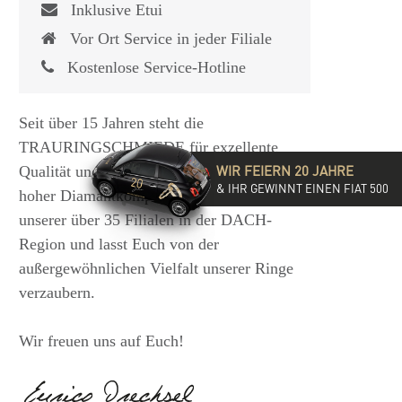
Inklusive Etui
Vor Ort Service in jeder Filiale
Kostenlose Service-Hotline
Seit über 15 Jahren steht die
TRAURINGSCHMIEDE für exzellente
WIR FEIERN 20 JAHRE
Qualität und hochwertige Beratung mit
& IHR GEWINNT EINEN FIAT 500
hoher Diamantkompetenz. Besucht eine
unserer über 35 Filialen in der DACH-
Region und lasst Euch von der
außergewöhnlichen Vielfalt unserer Ringe
verzaubern.
Wir freuen uns auf Euch!