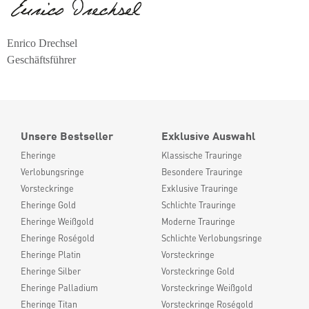
Enrico Drechsel
Geschäftsführer
Unsere Bestseller
Exklusive Auswahl
Eheringe
Klassische Trauringe
Verlobungsringe
Besondere Trauringe
Vorsteckringe
Exklusive Trauringe
Eheringe Gold
Schlichte Trauringe
Eheringe Weißgold
Moderne Trauringe
Eheringe Roségold
Schlichte Verlobungsringe
Eheringe Platin
Vorsteckringe
Eheringe Silber
Vorsteckringe Gold
Eheringe Palladium
Vorsteckringe Weißgold
Eheringe Titan
Vorsteckringe Roségold