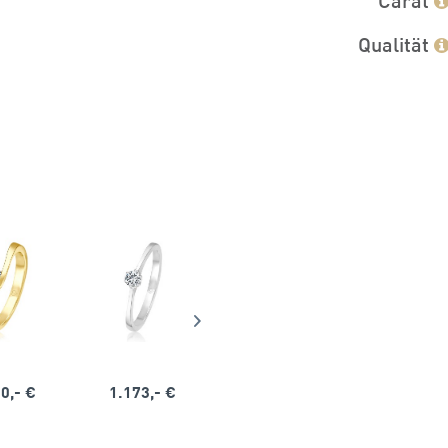
Qualität
0,- €
1.173,- €
1.164,- €
1.563,-