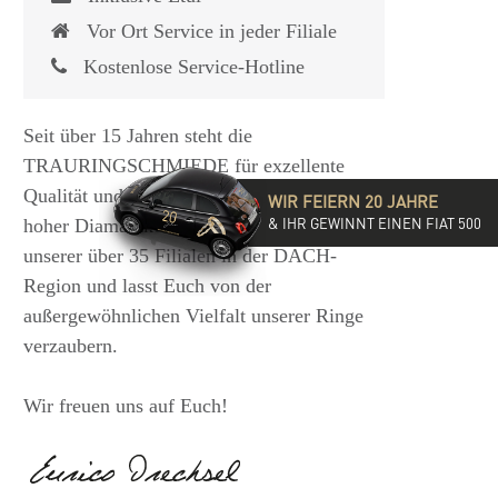
Vor Ort Service in jeder Filiale
Kostenlose Service-Hotline
Seit über 15 Jahren steht die
TRAURINGSCHMIEDE für exzellente
Qualität und hochwertige Beratung mit
WIR FEIERN 20 JAHRE
& IHR GEWINNT EINEN FIAT 500
hoher Diamantkompetenz. Besucht eine
unserer über 35 Filialen in der DACH-
Region und lasst Euch von der
außergewöhnlichen Vielfalt unserer Ringe
verzaubern.
Wir freuen uns auf Euch!