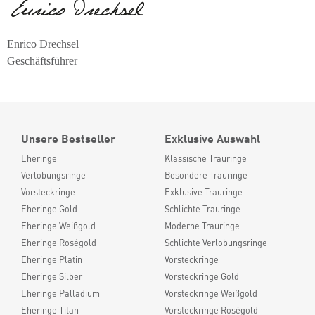
Enrico Drechsel
Geschäftsführer
Unsere Bestseller
Exklusive Auswahl
Eheringe
Klassische Trauringe
Verlobungsringe
Besondere Trauringe
Vorsteckringe
Exklusive Trauringe
Eheringe Gold
Schlichte Trauringe
Eheringe Weißgold
Moderne Trauringe
Eheringe Roségold
Schlichte Verlobungsringe
Eheringe Platin
Vorsteckringe
Eheringe Silber
Vorsteckringe Gold
Eheringe Palladium
Vorsteckringe Weißgold
Eheringe Titan
Vorsteckringe Roségold