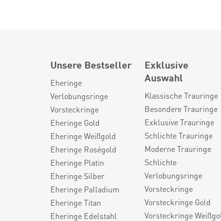
Unsere Bestseller
Exklusive
Auswahl
Eheringe
Klassische Trauringe
Verlobungsringe
Besondere Trauringe
Vorsteckringe
Exklusive Trauringe
Eheringe Gold
Schlichte Trauringe
Eheringe Weißgold
Moderne Trauringe
Eheringe Roségold
Schlichte
Eheringe Platin
Verlobungsringe
Eheringe Silber
Vorsteckringe
Eheringe Palladium
Vorsteckringe Gold
Eheringe Titan
Vorsteckringe Weißgo
Eheringe Edelstahl