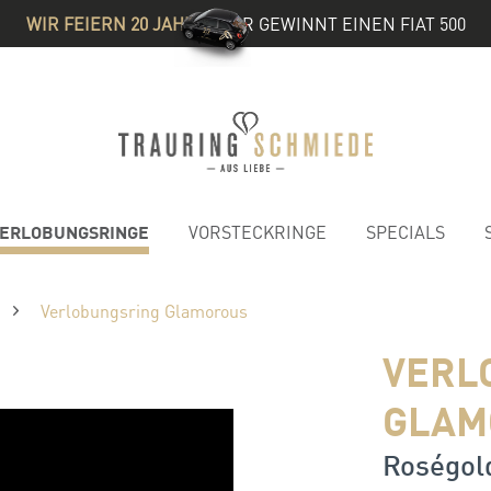
WIR FEIERN 20 JAHRE
& IHR GEWINNT EINEN FIAT 500
ERLOBUNGSRINGE
VORSTECKRINGE
SPECIALS
Verlobungsring Glamorous
VERL
GLAM
Roségold