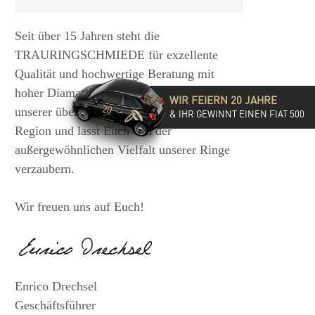
Seit über 15 Jahren steht die
TRAURINGSCHMIEDE für exzellente
Qualität und hochwertige Beratung mit
hoher Diamantkompetenz. Besucht eine
WIR FEIERN 20 JAHRE
unserer über 35 Filialen in der DACH-
& IHR GEWINNT EINEN FIAT 500
Region und lasst Euch von der
außergewöhnlichen Vielfalt unserer Ringe
verzaubern.
Wir freuen uns auf Euch!
Enrico Drechsel
Geschäftsführer