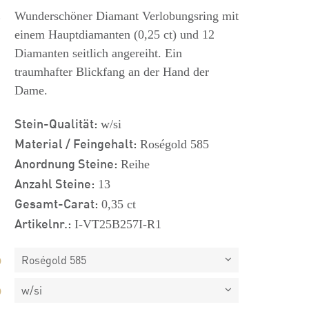
s
Wunderschöner Diamant Verlobungsring mit
einem Hauptdiamanten (0,25 ct) und 12
Diamanten seitlich angereiht. Ein
traumhafter Blickfang an der Hand der
Dame.
Stein-Qualität:
w/si
Material / Feingehalt:
Roségold 585
Anordnung Steine:
Reihe
Anzahl Steine:
13
Gesamt-Carat:
0,35 ct
Artikelnr.:
I-VT25B257I-R1
Roségold 585
w/si