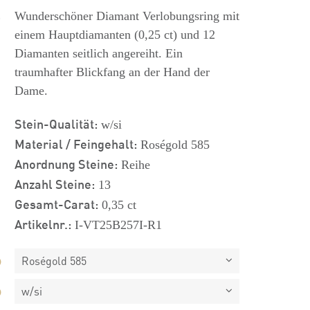
s
Wunderschöner Diamant Verlobungsring mit
einem Hauptdiamanten (0,25 ct) und 12
Diamanten seitlich angereiht. Ein
traumhafter Blickfang an der Hand der
Dame.
Stein-Qualität:
w/si
Material / Feingehalt:
Roségold 585
Anordnung Steine:
Reihe
Anzahl Steine:
13
Gesamt-Carat:
0,35 ct
Artikelnr.:
I-VT25B257I-R1
Roségold 585
w/si