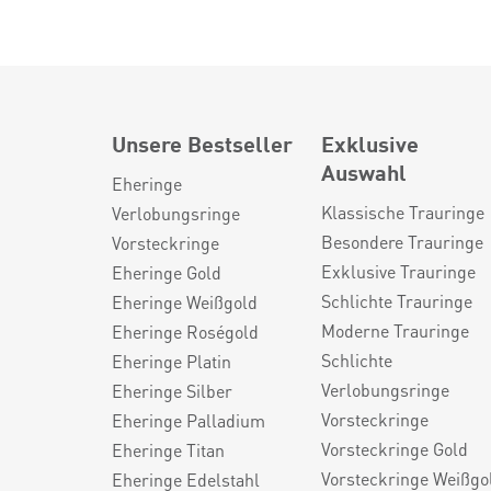
Unsere Bestseller
Exklusive
Auswahl
Eheringe
Klassische Trauringe
Verlobungsringe
Besondere Trauringe
Vorsteckringe
Exklusive Trauringe
Eheringe Gold
Schlichte Trauringe
Eheringe Weißgold
Moderne Trauringe
Eheringe Roségold
Schlichte
Eheringe Platin
Verlobungsringe
Eheringe Silber
Vorsteckringe
Eheringe Palladium
Vorsteckringe Gold
Eheringe Titan
Vorsteckringe Weißgo
Eheringe Edelstahl