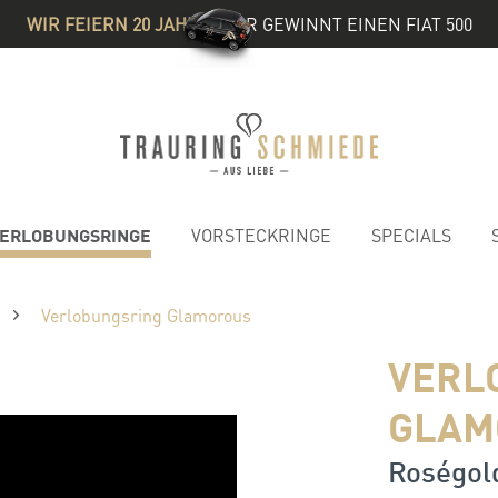
WIR FEIERN 20 JAHRE
& IHR GEWINNT EINEN FIAT 500
ERLOBUNGSRINGE
VORSTECKRINGE
SPECIALS
Verlobungsring Glamorous
VERL
GLAM
Roségold