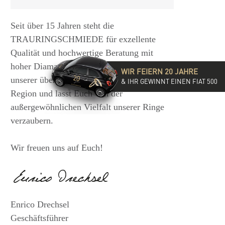
Seit über 15 Jahren steht die
TRAURINGSCHMIEDE für exzellente
Qualität und hochwertige Beratung mit
hoher Diamantkompetenz. Besucht eine
WIR FEIERN 20 JAHRE
unserer über 35 Filialen in der DACH-
& IHR GEWINNT EINEN FIAT 500
Region und lasst Euch von der
außergewöhnlichen Vielfalt unserer Ringe
verzaubern.
Wir freuen uns auf Euch!
Enrico Drechsel
Geschäftsführer