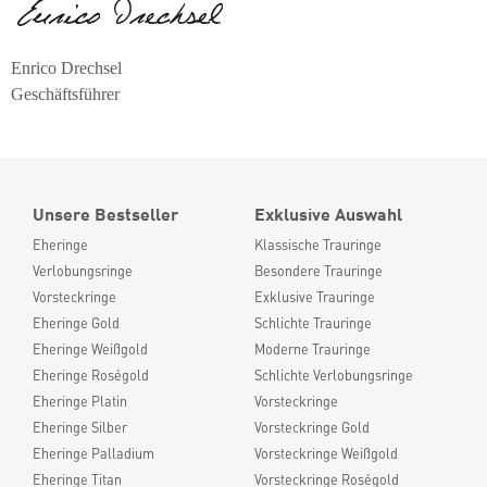
Enrico Drechsel
Geschäftsführer
Unsere Bestseller
Exklusive Auswahl
Eheringe
Klassische Trauringe
Verlobungsringe
Besondere Trauringe
Vorsteckringe
Exklusive Trauringe
Eheringe Gold
Schlichte Trauringe
Eheringe Weißgold
Moderne Trauringe
Eheringe Roségold
Schlichte Verlobungsringe
Eheringe Platin
Vorsteckringe
Eheringe Silber
Vorsteckringe Gold
Eheringe Palladium
Vorsteckringe Weißgold
Eheringe Titan
Vorsteckringe Roségold