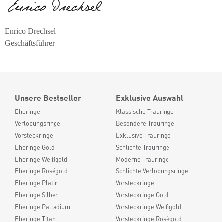
Enrico Drechsel
Geschäftsführer
Unsere Bestseller
Exklusive Auswahl
Eheringe
Klassische Trauringe
Verlobungsringe
Besondere Trauringe
Vorsteckringe
Exklusive Trauringe
Eheringe Gold
Schlichte Trauringe
Eheringe Weißgold
Moderne Trauringe
Eheringe Roségold
Schlichte Verlobungsringe
Eheringe Platin
Vorsteckringe
Eheringe Silber
Vorsteckringe Gold
Eheringe Palladium
Vorsteckringe Weißgold
Eheringe Titan
Vorsteckringe Roségold