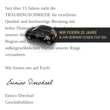
Seit über 15 Jahren steht die
TRAURINGSCHMIEDE für exzellente
Qualität und hochwertige Beratung mit
hoher Diamantkompetenz. Besucht eine
WIR FEIERN 20 JAHRE
unserer über 35 Filialen in der DACH-
& IHR GEWINNT EINEN FIAT 500
Region und lasst Euch von der
außergewöhnlichen Vielfalt unserer Ringe
verzaubern.
Wir freuen uns auf Euch!
Enrico Drechsel
Geschäftsführer