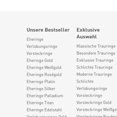
Unsere Bestseller
Exklusive
Auswahl
Eheringe
Klassische Trauringe
Verlobungsringe
Besondere Trauringe
Vorsteckringe
Exklusive Trauringe
Eheringe Gold
Schlichte Trauringe
Eheringe Weißgold
Moderne Trauringe
Eheringe Roségold
Schlichte
Eheringe Platin
Verlobungsringe
Eheringe Silber
Vorsteckringe
Eheringe Palladium
Vorsteckringe Gold
Eheringe Titan
Vorsteckringe Weißgo
Eheringe Edelstahl
Vorsteckringe Roségo
Verlobungsringe Gold