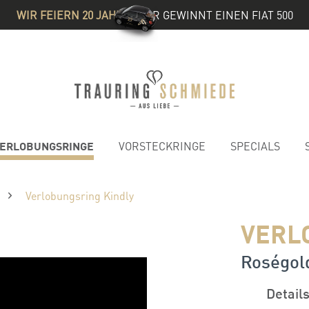
WIR FEIERN 20 JAHRE
& IHR GEWINNT EINEN FIAT 500
ERLOBUNGSRINGE
VORSTECKRINGE
SPECIALS
Verlobungsring Kindly
VERL
Roségold
Detail