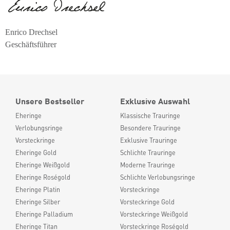
Enrico Drechsel
Geschäftsführer
Unsere Bestseller
Exklusive Auswahl
Eheringe
Klassische Trauringe
Verlobungsringe
Besondere Trauringe
Vorsteckringe
Exklusive Trauringe
Eheringe Gold
Schlichte Trauringe
Eheringe Weißgold
Moderne Trauringe
Eheringe Roségold
Schlichte Verlobungsringe
Eheringe Platin
Vorsteckringe
Eheringe Silber
Vorsteckringe Gold
Eheringe Palladium
Vorsteckringe Weißgold
Eheringe Titan
Vorsteckringe Roségold