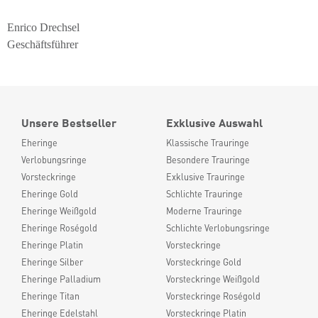
Enrico Drechsel
Geschäftsführer
Unsere Bestseller
Exklusive Auswahl
Eheringe
Klassische Trauringe
Verlobungsringe
Besondere Trauringe
Vorsteckringe
Exklusive Trauringe
Eheringe Gold
Schlichte Trauringe
Eheringe Weißgold
Moderne Trauringe
Eheringe Roségold
Schlichte Verlobungsringe
Eheringe Platin
Vorsteckringe
Eheringe Silber
Vorsteckringe Gold
Eheringe Palladium
Vorsteckringe Weißgold
Eheringe Titan
Vorsteckringe Roségold
Eheringe Edelstahl
Vorsteckringe Platin