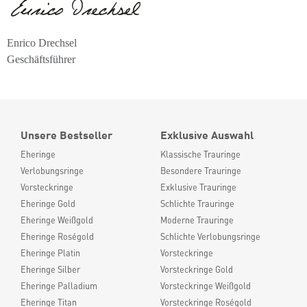
Enrico Drechsel
Geschäftsführer
Unsere Bestseller
Exklusive Auswahl
Eheringe
Klassische Trauringe
Verlobungsringe
Besondere Trauringe
Vorsteckringe
Exklusive Trauringe
Eheringe Gold
Schlichte Trauringe
Eheringe Weißgold
Moderne Trauringe
Eheringe Roségold
Schlichte Verlobungsringe
Eheringe Platin
Vorsteckringe
Eheringe Silber
Vorsteckringe Gold
Eheringe Palladium
Vorsteckringe Weißgold
Eheringe Titan
Vorsteckringe Roségold