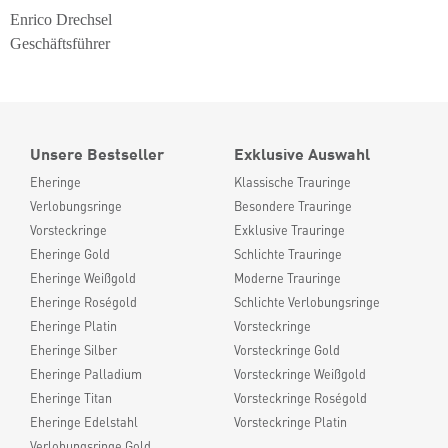
Enrico Drechsel
Geschäftsführer
Unsere Bestseller
Exklusive Auswahl
Eheringe
Klassische Trauringe
Verlobungsringe
Besondere Trauringe
Vorsteckringe
Exklusive Trauringe
Eheringe Gold
Schlichte Trauringe
Eheringe Weißgold
Moderne Trauringe
Eheringe Roségold
Schlichte Verlobungsringe
Eheringe Platin
Vorsteckringe
Eheringe Silber
Vorsteckringe Gold
Eheringe Palladium
Vorsteckringe Weißgold
Eheringe Titan
Vorsteckringe Roségold
Eheringe Edelstahl
Vorsteckringe Platin
Verlobungsringe Gold