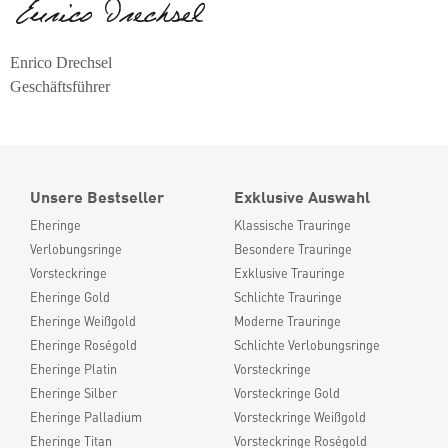
Enrico Drechsel
Geschäftsführer
Unsere Bestseller
Exklusive Auswahl
Eheringe
Klassische Trauringe
Verlobungsringe
Besondere Trauringe
Vorsteckringe
Exklusive Trauringe
Eheringe Gold
Schlichte Trauringe
Eheringe Weißgold
Moderne Trauringe
Eheringe Roségold
Schlichte Verlobungsringe
Eheringe Platin
Vorsteckringe
Eheringe Silber
Vorsteckringe Gold
Eheringe Palladium
Vorsteckringe Weißgold
Eheringe Titan
Vorsteckringe Roségold