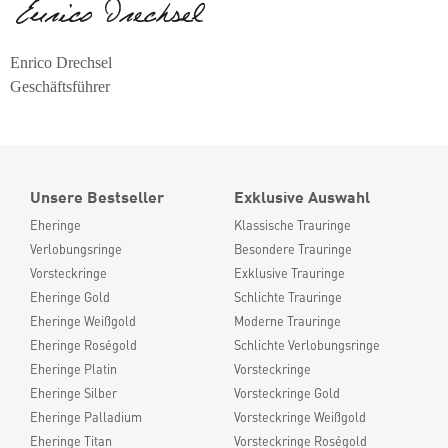
Enrico Drechsel
Geschäftsführer
Unsere Bestseller
Exklusive Auswahl
Eheringe
Klassische Trauringe
Verlobungsringe
Besondere Trauringe
Vorsteckringe
Exklusive Trauringe
Eheringe Gold
Schlichte Trauringe
Eheringe Weißgold
Moderne Trauringe
Eheringe Roségold
Schlichte Verlobungsringe
Eheringe Platin
Vorsteckringe
Eheringe Silber
Vorsteckringe Gold
Eheringe Palladium
Vorsteckringe Weißgold
Eheringe Titan
Vorsteckringe Roségold